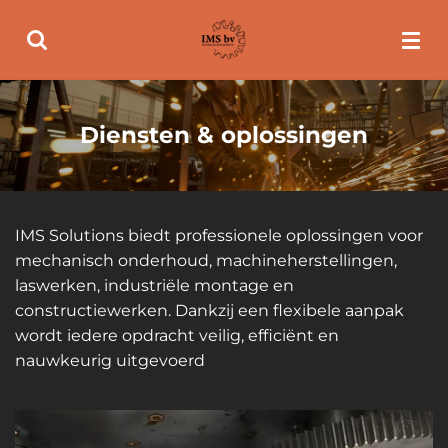
Ga
direct
naar
de
hoofdinhoud
Diensten & oplossingen
IMS Solutions biedt professionele oplossingen voor
mechanisch onderhoud, machineherstellingen,
laswerken, industriële montage en
constructiewerken. Dankzij een flexibele aanpak
wordt iedere opdracht veilig, efficiënt en
nauwkeurig uitgevoerd